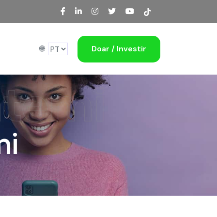
🌐
Doar / Investir
ntemi
mi