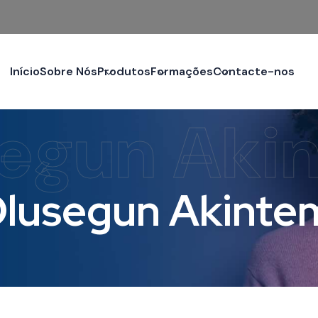
Início
Sobre Nós
Produtos
Formações
Contacte-nos
egun Aki
lusegun Akinte