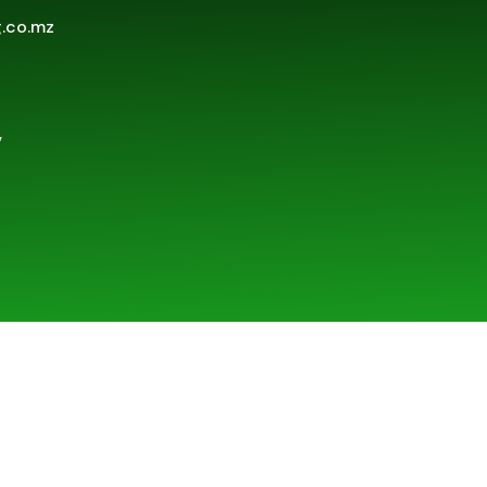
.co.mz
,
vido por
Thembani Technology Solutions, LDA