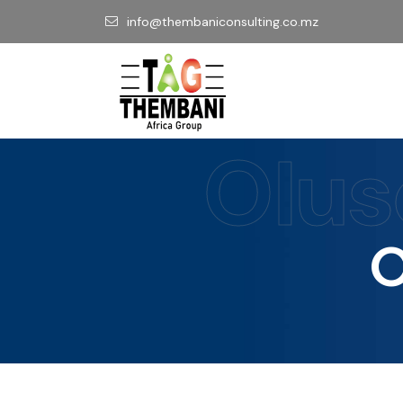
info@thembaniconsulting.co.mz
Olus
O