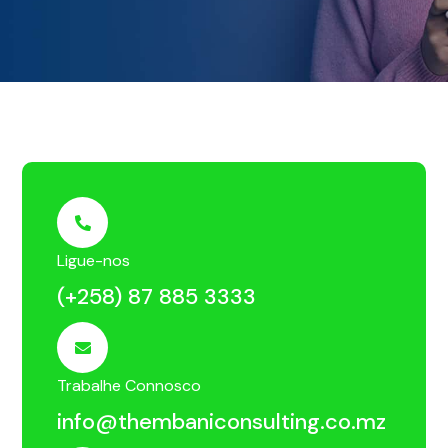
Ligue-nos
(+258) 87 885 3333
Trabalhe Connosco
info@thembaniconsulting.co.mz