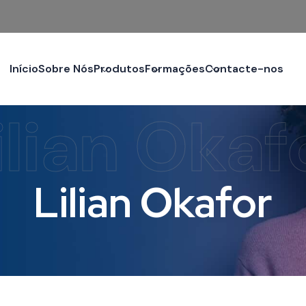
Início
Sobre Nós
Produtos
Formações
Contacte-nos
ilian Okaf
Lilian Okafor