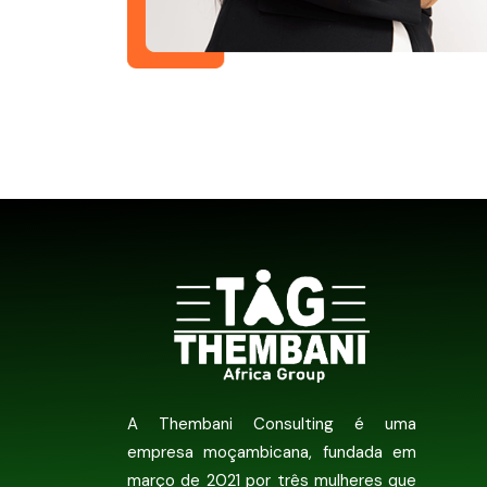
A Thembani Consulting é uma
empresa moçambicana, fundada em
março de 2021 por três mulheres que