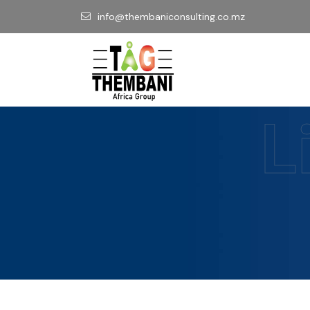
info@thembaniconsulting.co.mz
L