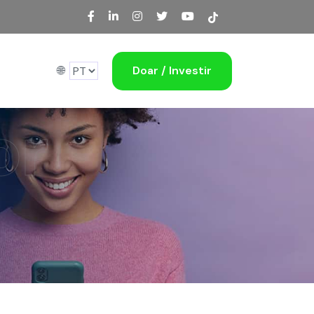
🌐
Doar / Investir
or